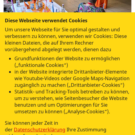
Diese Webseite verwendet Cookies
Um unsere Webseite für Sie optimal gestalten und
verbessern zu können, verwenden wir Cookies: Diese
kleinen Dateien, die auf Ihrem Rechner
vorübergehend abgelegt werden, dienen dazu
Grundfunktionen der Website zu ermöglichen
(„funktionale Cookies“)
in der Website integrierte Drittanbieter-Elemente
wie Youtube-Videos oder Google Maps-Navigation
Die Bauchtänzerinnen begeisterten alle!
zugänglich zu machen („Drittanbieter-Cookies“)
Foto: ASB-MV LV
Statistik- und Tracking-Tools betreiben zu können,
um zu verstehen, wie Seitenbesucher die Website
benutzen und um Optimierungen für Sie
umsetzen zu können („Analyse-Cookies“).
Sie können jeder Zeit in
ASB PFLEGEHEIM "AN DER BEKE"
der
Datenschutzerklärung
Ihre Zustimmung